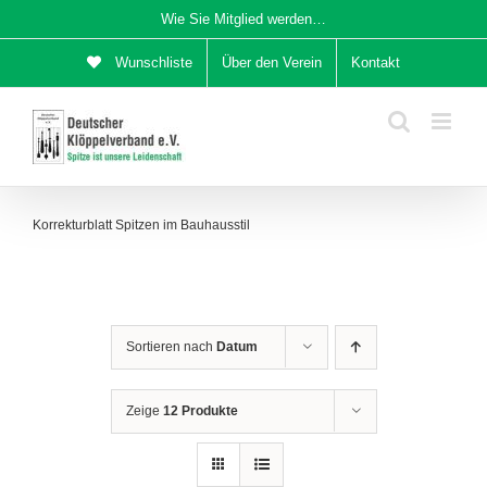
Zum
Wie Sie Mitglied werden…
Inhalt
Wunschliste
Über den Verein
Kontakt
springen
Korrekturblatt Spitzen im Bauhausstil
Sortieren nach
Datum
Zeige
12 Produkte