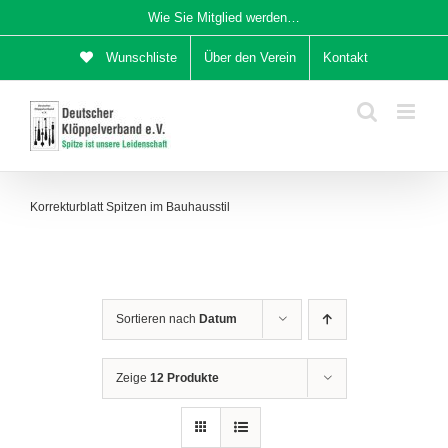
Zum
Wie Sie Mitglied werden…
Inhalt
Wunschliste
Über den Verein
Kontakt
springen
Korrekturblatt Spitzen im Bauhausstil
Sortieren nach
Datum
Zeige
12 Produkte