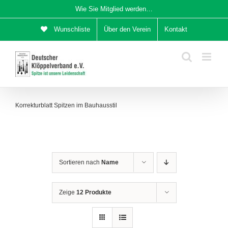
Zum
Wie Sie Mitglied werden…
Inhalt
Wunschliste
Über den Verein
Kontakt
springen
Korrekturblatt Spitzen im Bauhausstil
Sortieren nach
Name
Zeige
12 Produkte