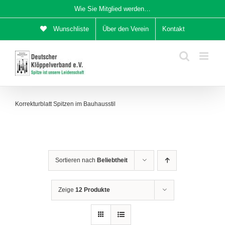
Zum
Wie Sie Mitglied werden…
Inhalt
Wunschliste
Über den Verein
Kontakt
springen
Korrekturblatt Spitzen im Bauhausstil
Sortieren nach
Beliebtheit
Zeige
12 Produkte