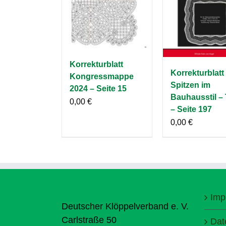
Korrekturblatt
Korrekturblatt
Kongressmappe
Spitzen im
2024 – Seite 15
Bauhausstil – 
0,00
€
– Seite 197
0,00
€
Imp
Deutscher Klöppelverband e. V.
Carlstraße 50
Dat