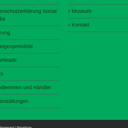
enschutzerklärung Social
Museum
ia
Kontakt
zung
eigenpreisliste
nloads
ks
dlerinnen und Händler
anstaltungen
 Reserved |
#byalinas