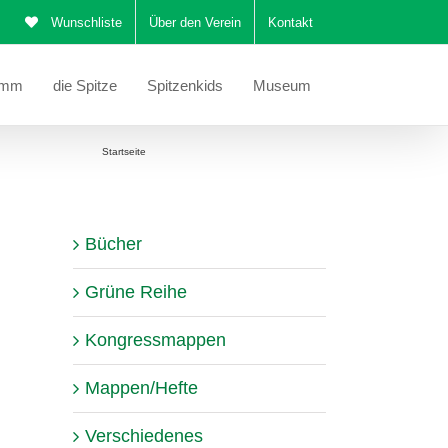
Wunschliste
Über den Verein
Kontakt
amm
die Spitze
Spitzenkids
Museum
ie befinden sich hier:
Startseite
Korrekturblatt Spitzen im Bauhausstil
Bücher
Grüne Reihe
Kongressmappen
Mappen/Hefte
Verschiedenes