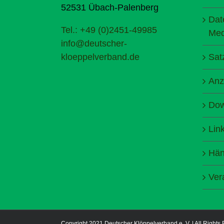
52531 Übach-Palenberg
Dat
Tel.: +49 (0)2451-49985
Med
info@deutscher-
kloeppelverband.de
Sat
Anz
Dow
Lin
Hän
Ver
Copyright 2021 Deutscher Klöppelverband e. V. | All Rights