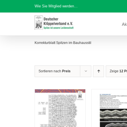
Zum
Wie Sie Mitglied werden…
Inhalt
springen
Ak
Korrekturblatt Spitzen im Bauhausstil
Sortieren nach
Preis
Zeige
12 P