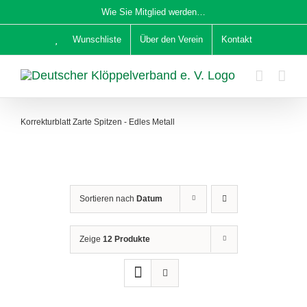
Zum
Wie Sie Mitglied werden…
Inhalt
Wunschliste
Über den Verein
Kontakt
springen
Korrekturblatt Zarte Spitzen - Edles Metall
Sortieren nach
Datum
Zeige
12 Produkte