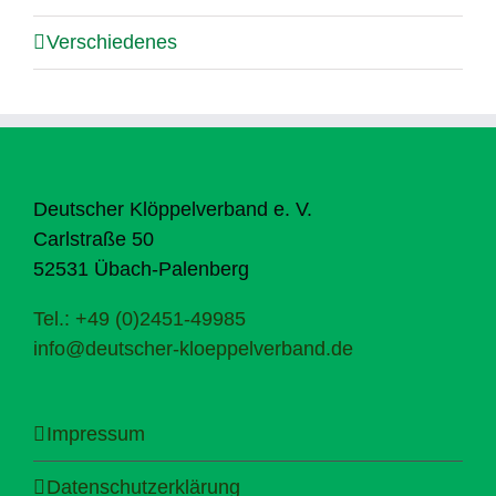
Verschiedenes
Deutscher Klöppelverband e. V.
Carlstraße 50
52531 Übach-Palenberg
Tel.: +49 (0)2451-49985
info@deutscher-kloeppelverband.de
Impressum
Datenschutzerklärung