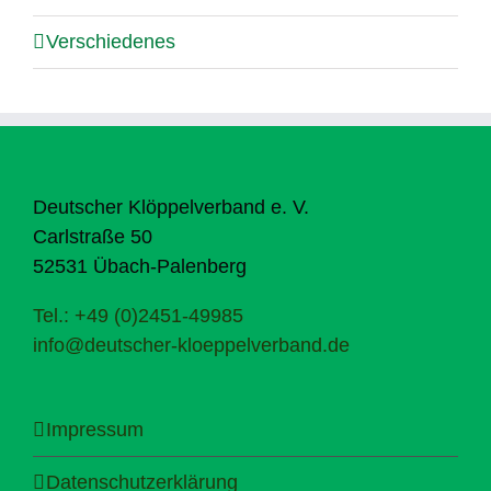
Verschiedenes
Deutscher Klöppelverband e. V.
Carlstraße 50
52531 Übach-Palenberg
Tel.: +49 (0)2451-49985
info@deutscher-kloeppelverband.de
Impressum
Datenschutzerklärung