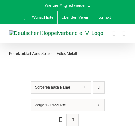
Zum
Wie Sie Mitglied werden…
Inhalt
Wunschliste
Über den Verein
Kontakt
springen
Korrekturblatt Zarte Spitzen - Edles Metall
Sortieren nach
Name
Zeige
12 Produkte