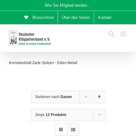
Zum
Wie Sie Mitglied werden…
Inhalt
Wunschliste
Über den Verein
Kontakt
springen
Korrekturblatt Zarte Spitzen - Edles Metall
Sortieren nach
Datum
Zeige
12 Produkte