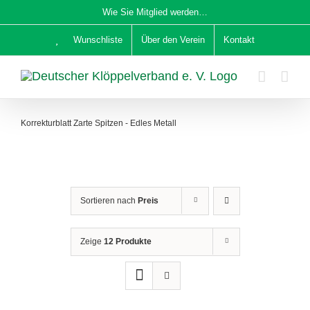
Zum
Wie Sie Mitglied werden…
Inhalt
Wunschliste
Über den Verein
Kontakt
springen
Korrekturblatt Zarte Spitzen - Edles Metall
Sortieren nach
Preis
Zeige
12 Produkte