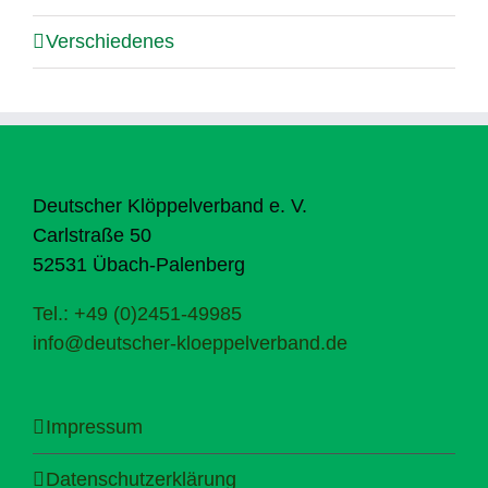
Verschiedenes
Deutscher Klöppelverband e. V.
Carlstraße 50
52531 Übach-Palenberg
Tel.: +49 (0)2451-49985
info@deutscher-kloeppelverband.de
Impressum
Datenschutzerklärung