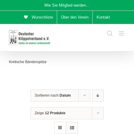
Zum
Wie Sie Mitglied werden…
Inhalt
Wunschliste
Über den Verein
Kontakt
springen
Kretische Bänderspitze
Sortieren nach
Datum
Zeige
12 Produkte