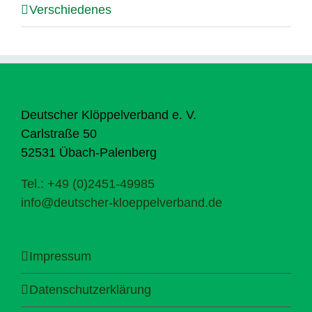
Verschiedenes
Deutscher Klöppelverband e. V.
Carlstraße 50
52531 Übach-Palenberg
Tel.: +49 (0)2451-49985
info@deutscher-kloeppelverband.de
Impressum
Datenschutzerklärung