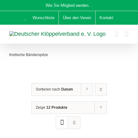
Zum
Wie Sie Mitglied werden…
Inhalt
Wunschliste
Über den Verein
Kontakt
springen
Kretische Bänderspitze
Sortieren nach
Datum
Zeige
12 Produkte