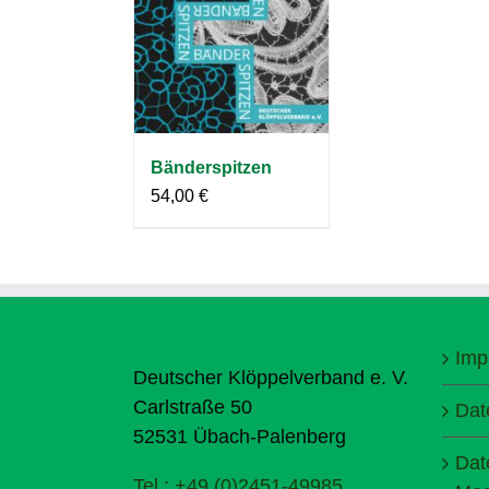
Bänderspitzen
54,00
€
Imp
Deutscher Klöppelverband e. V.
Carlstraße 50
Dat
52531 Übach-Palenberg
Dat
Tel.: +49 (0)2451-49985