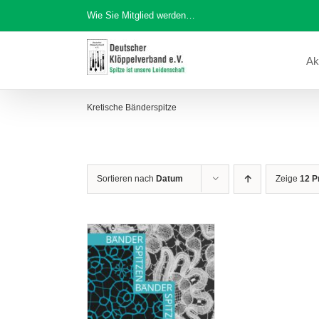
Zum
Wie Sie Mitglied werden…
Inhalt
springen
Ak
Kretische Bänderspitze
Sortieren nach
Datum
Zeige
12 P