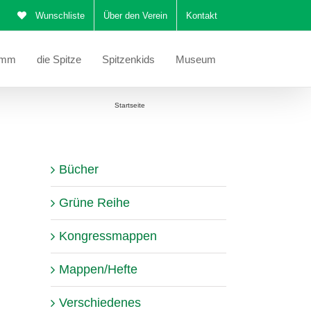
Wunschliste
Über den Verein
Kontakt
amm
die Spitze
Spitzenkids
Museum
Sie befinden sich hier:
Startseite
Kretische Bänderspitze
Bücher
Grüne Reihe
Kongressmappen
Mappen/Hefte
Verschiedenes