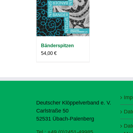
Bänderspitzen
54,00
€
Imp
Deutscher Klöppelverband e. V.
Carlstraße 50
Dat
52531 Übach-Palenberg
Dat
Tel.: +49 (0)2451-49985