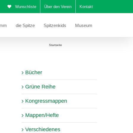
Wunschliste
Über den Verein
Kontakt
amm
die Spitze
Spitzenkids
Museum
Sie befinden sich hier:
Startseite
Kretische Bänderspitze
Bücher
Grüne Reihe
Kongressmappen
Mappen/Hefte
Verschiedenes