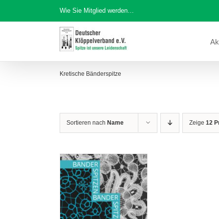
Zum
Wie Sie Mitglied werden…
Inhalt
springen
Ak
Kretische Bänderspitze
Sortieren nach
Name
Zeige
12 P