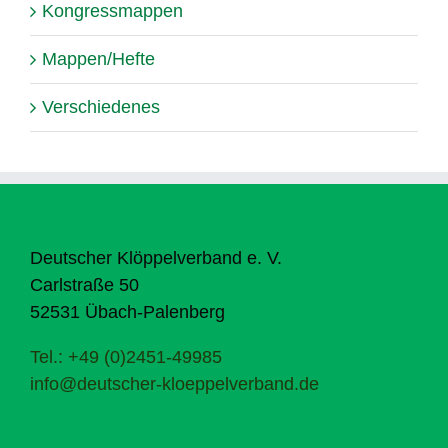
Kongressmappen
Mappen/Hefte
Verschiedenes
Deutscher Klöppelverband e. V.
Carlstraße 50
52531 Übach-Palenberg
Tel.: +49 (0)2451-49985
info@deutscher-kloeppelverband.de