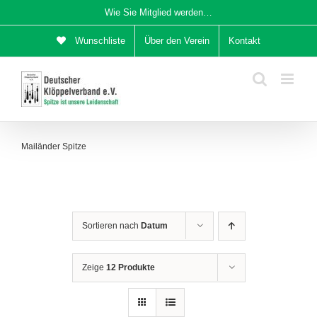
Zum
Wie Sie Mitglied werden…
Inhalt
Wunschliste
Über den Verein
Kontakt
springen
Mailänder Spitze
Sortieren nach
Datum
Zeige
12 Produkte