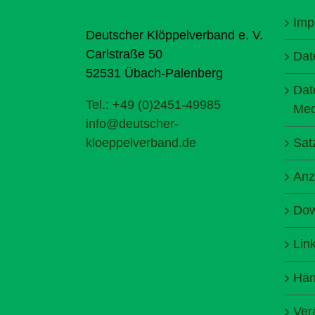
Imp
Deutscher Klöppelverband e. V.
Carlstraße 50
Dat
52531 Übach-Palenberg
Dat
Tel.: +49 (0)2451-49985
Med
info@deutscher-
kloeppelverband.de
Sat
Anz
Dow
Lin
Hän
Ver