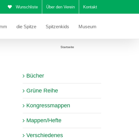
Wunschliste
Über den Verein
Kontakt
amm
die Spitze
Spitzenkids
Museum
Sie befinden sich hier:
Startseite
Mailänder Spitze
Bücher
Grüne Reihe
Kongressmappen
Mappen/Hefte
Verschiedenes