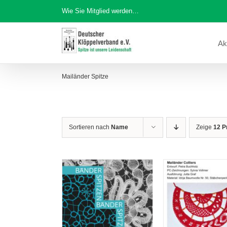
Zum
Wie Sie Mitglied werden…
Inhalt
springen
Ak
Mailänder Spitze
Sortieren nach
Name
Zeige
12 P