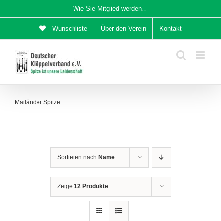
Zum
Wie Sie Mitglied werden…
Inhalt
Wunschliste
Über den Verein
Kontakt
springen
Mailänder Spitze
Sortieren nach
Name
Zeige
12 Produkte