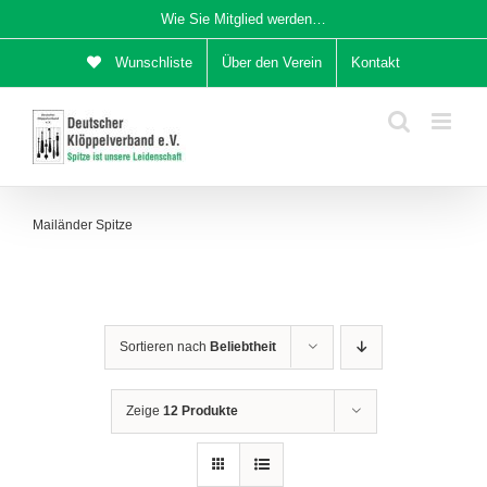
Zum
Wie Sie Mitglied werden…
Inhalt
Wunschliste
Über den Verein
Kontakt
springen
Mailänder Spitze
Sortieren nach
Beliebtheit
Zeige
12 Produkte