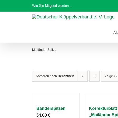
Zum
Wie Sie Mitglied werden…
Inhalt
springen
Ak
Mailänder Spitze
Sortieren nach
Beliebtheit
Zeige
12
Bänderspitzen
Korrekturblatt
„Mailänder Spi
54,00
€