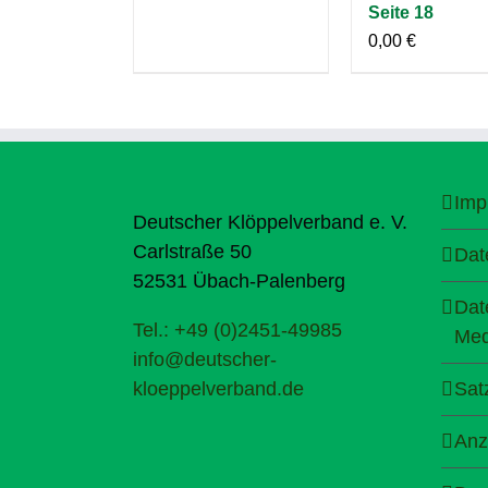
Seite 18
0,00
€
Imp
Deutscher Klöppelverband e. V.
Carlstraße 50
Dat
52531 Übach-Palenberg
Dat
Tel.: +49 (0)2451-49985
Med
info@deutscher-
kloeppelverband.de
Sat
Anz