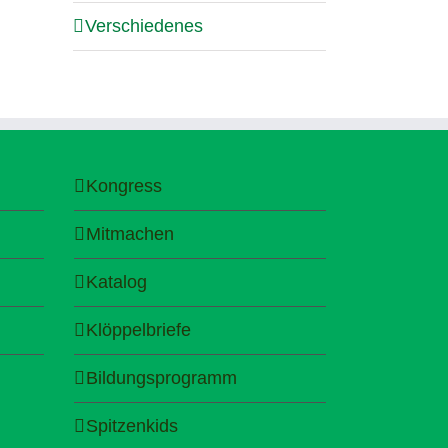
Verschiedenes
Kongress
Mitmachen
Katalog
Klöppelbriefe
Bildungsprogramm
Spitzenkids