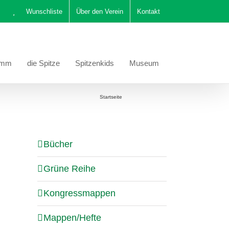
Wunschliste
Über den Verein
Kontakt
amm
die Spitze
Spitzenkids
Museum
Sie befinden sich hier:
Startseite
Mailänder Spitze
Bücher
Grüne Reihe
Kongressmappen
Mappen/Hefte