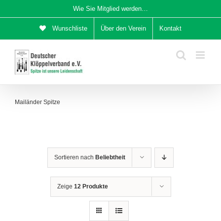
Zum
Wie Sie Mitglied werden…
Inhalt
Wunschliste
Über den Verein
Kontakt
springen
Mailänder Spitze
Sortieren nach
Beliebtheit
Zeige
12 Produkte