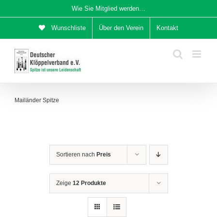
Zum
Wie Sie Mitglied werden…
Inhalt
Wunschliste
Über den Verein
Kontakt
springen
Mailänder Spitze
Sortieren nach
Preis
Zeige
12 Produkte