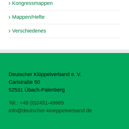
Kongressmappen
Mappen/Hefte
Verschiedenes
Deutscher Klöppelverband e. V.
Carlstraße 50
52531 Übach-Palenberg
Tel.: +49 (0)2451-49985
info@deutscher-kloeppelverband.de