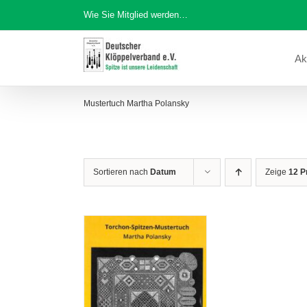
Zum
Wie Sie Mitglied werden…
Inhalt
springen
Ak
Mustertuch Martha Polansky
Sortieren nach
Datum
Zeige
12 P