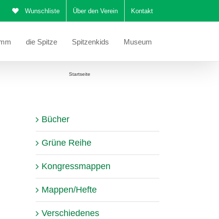
Wunschliste
Über den Verein
Kontakt
amm
die Spitze
Spitzenkids
Museum
Sie befinden sich hier:
Startseite
Mustertuch Martha Polansky
Bücher
Grüne Reihe
Kongressmappen
Mappen/Hefte
Verschiedenes