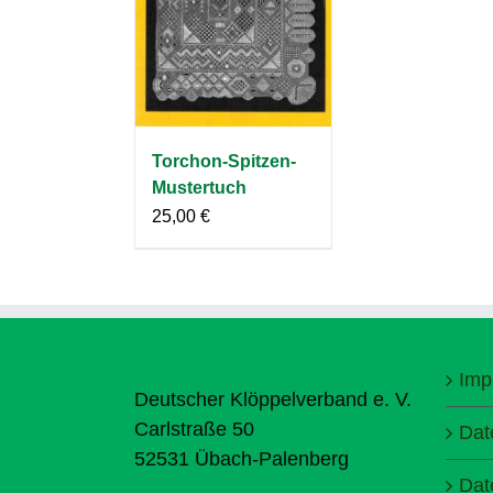
Torchon-Spitzen-
Mustertuch
25,00
€
Imp
Deutscher Klöppelverband e. V.
Carlstraße 50
Dat
52531 Übach-Palenberg
Dat