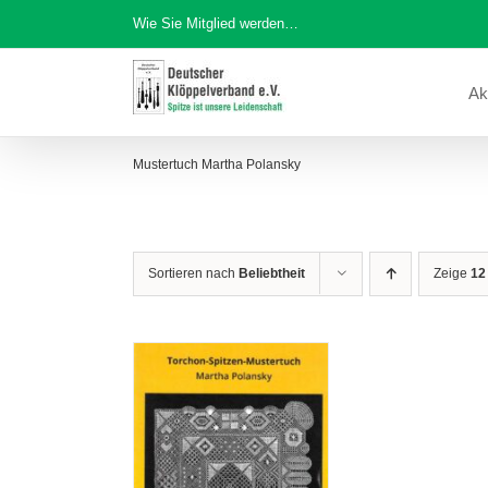
Zum
Wie Sie Mitglied werden…
Inhalt
springen
Ak
Mustertuch Martha Polansky
Sortieren nach
Beliebtheit
Zeige
12