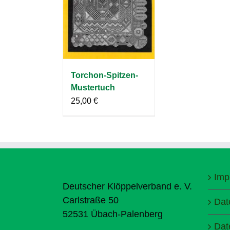
Torchon-Spitzen-
Mustertuch
25,00
€
Imp
Deutscher Klöppelverband e. V.
Carlstraße 50
Dat
52531 Übach-Palenberg
Dat