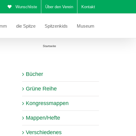
Wunschliste
Über den Verein
Kontakt
amm
die Spitze
Spitzenkids
Museum
Sie befinden sich hier:
Startseite
Mustertuch Martha Polansky
Bücher
Grüne Reihe
Kongressmappen
Mappen/Hefte
Verschiedenes