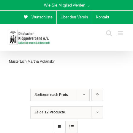
Zum
Wie Sie Mitglied werden…
Inhalt
Wunschliste
Über den Verein
Kontakt
springen
Mustertuch Martha Polansky
Sortieren nach
Preis
Zeige
12 Produkte