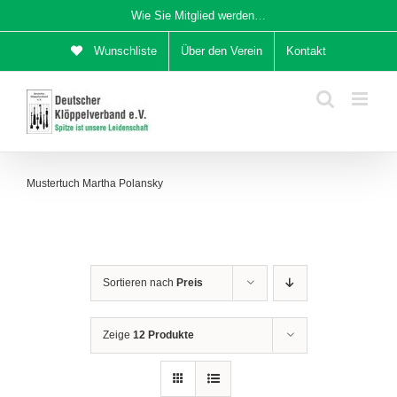
Zum
Wie Sie Mitglied werden…
Inhalt
Wunschliste
Über den Verein
Kontakt
springen
Mustertuch Martha Polansky
Sortieren nach
Preis
Zeige
12 Produkte