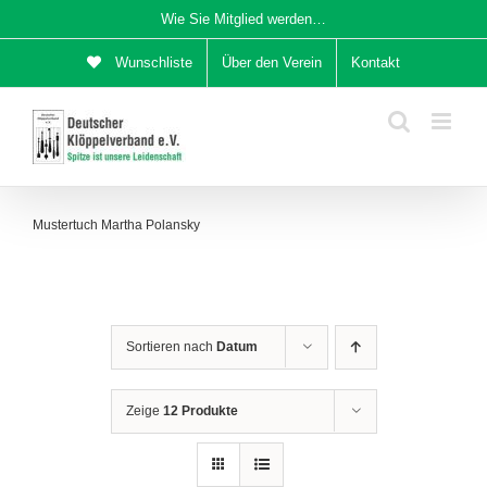
Zum
Wie Sie Mitglied werden…
Inhalt
Wunschliste
Über den Verein
Kontakt
springen
Mustertuch Martha Polansky
Sortieren nach
Datum
Zeige
12 Produkte