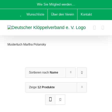
Zum
Wie Sie Mitglied werden…
Inhalt
Wunschliste
Über den Verein
Kontakt
springen
Mustertuch Martha Polansky
Sortieren nach
Name
Zeige
12 Produkte