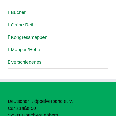
Bücher
Grüne Reihe
Kongressmappen
Mappen/Hefte
Verschiedenes
Deutscher Klöppelverband e. V.
Carlstraße 50
52531 Übach-Palenberg