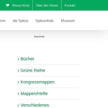
Wunschliste
Über den Verein
Kontakt
amm
die Spitze
Spitzenkids
Museum
Sie befinden sich hier:
Startseite
Mustertuch Martha Polansky
Bücher
Grüne Reihe
Kongressmappen
Mappen/Hefte
Verschiedenes