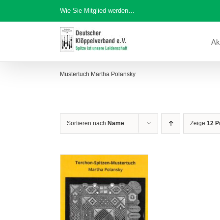
Zum
Wie Sie Mitglied werden…
Inhalt
springen
Ak
Mustertuch Martha Polansky
Sortieren nach
Name
Zeige
12 P