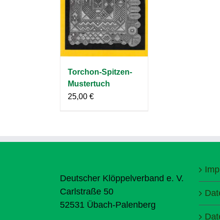
Torchon-Spitzen-
Mustertuch
25,00
€
Imp
Deutscher Klöppelverband e. V.
Carlstraße 50
Dat
52531 Übach-Palenberg
Dat