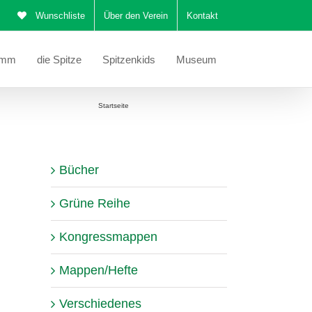
Wunschliste
Über den Verein
Kontakt
amm
die Spitze
Spitzenkids
Museum
Sie befinden sich hier:
Startseite
Mustertuch Martha Polansky
Bücher
Grüne Reihe
Kongressmappen
Mappen/Hefte
Verschiedenes