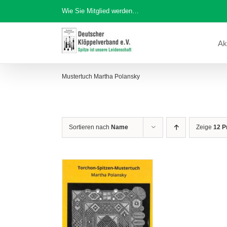
Zum
Wie Sie Mitglied werden…
Inhalt
springen
Ak
Mustertuch Martha Polansky
Sortieren nach
Name
Zeige
12 P