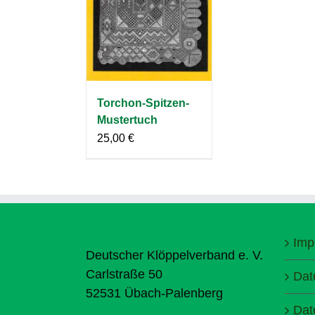
Torchon-Spitzen-
Mustertuch
25,00
€
Imp
Deutscher Klöppelverband e. V.
Carlstraße 50
Dat
52531 Übach-Palenberg
Dat