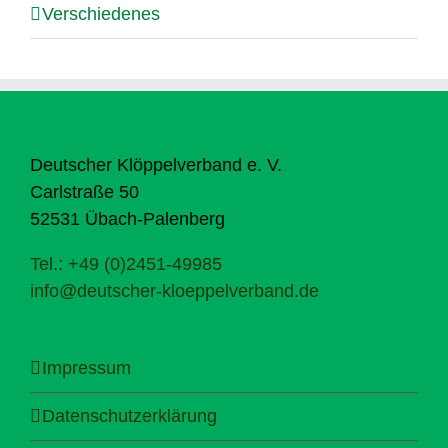
Verschiedenes
Deutscher Klöppelverband e. V.
Carlstraße 50
52531 Übach-Palenberg
Tel.: +49 (0)2451-49985
info@deutscher-kloeppelverband.de
Impressum
Datenschutzerklärung