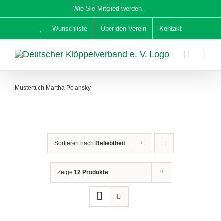
Zum
Wie Sie Mitglied werden…
Inhalt
Wunschliste
Über den Verein
Kontakt
springen
Mustertuch Martha Polansky
Sortieren nach
Beliebtheit
Zeige
12 Produkte