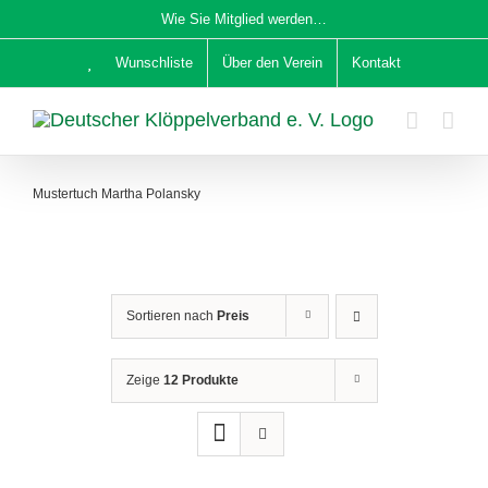
Zum
Wie Sie Mitglied werden…
Inhalt
Wunschliste
Über den Verein
Kontakt
springen
Mustertuch Martha Polansky
Sortieren nach
Preis
Zeige
12 Produkte