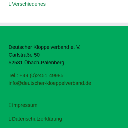
Verschiedenes
Deutscher Klöppelverband e. V.
Carlstraße 50
52531 Übach-Palenberg
Tel.: +49 (0)2451-49985
info@deutscher-kloeppelverband.de
Impressum
Datenschutzerklärung