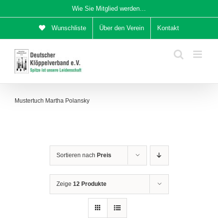
Zum
Wie Sie Mitglied werden…
Inhalt
Wunschliste
Über den Verein
Kontakt
springen
Mustertuch Martha Polansky
Sortieren nach
Preis
Zeige
12 Produkte