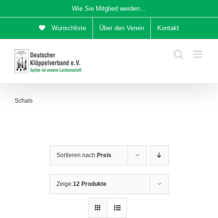
Zum
Wie Sie Mitglied werden…
Inhalt
Wunschliste
Über den Verein
Kontakt
springen
Schals
Sortieren nach
Preis
Zeige
12 Produkte