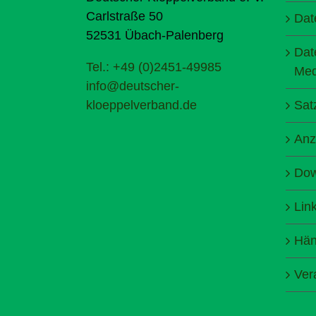
Carlstraße 50
Dat
52531 Übach-Palenberg
Dat
Tel.: +49 (0)2451-49985
Med
info@deutscher-
kloeppelverband.de
Sat
Anz
Dow
Lin
Hän
Ver