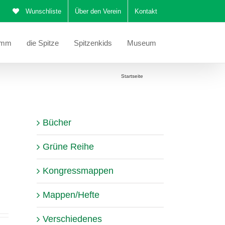
Wunschliste
Über den Verein
Kontakt
amm
die Spitze
Spitzenkids
Museum
Sie befinden sich hier:
Startseite
Schals
Bücher
Grüne Reihe
Kongressmappen
Mappen/Hefte
Verschiedenes