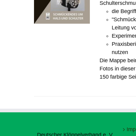
Schulterschmuc
die Begrif
"Schmücke
Leitung v
Experimen
Praxisber
nutzen
Die Mappe bein
Fotos in diese
150 farbige Sei
Imp
Deutscher Klöppelverband e. V.