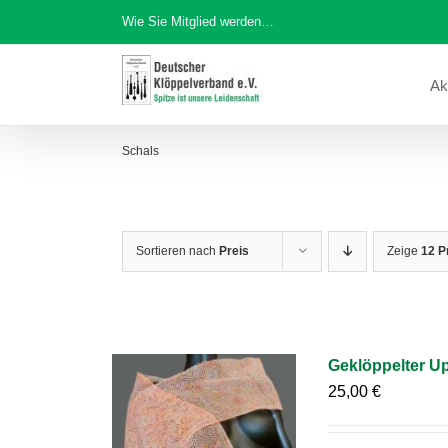
Zum
Wie Sie Mitglied werden…
Inhalt
springen
Ak
Schals
Sortieren nach
Preis
Zeige
12 P
Geklöppelter Up
25,00
€