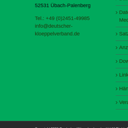
52531 Übach-Palenberg
Dat
Tel.: +49 (0)2451-49985
Med
info@deutscher-
kloeppelverband.de
Sat
Anz
Dow
Lin
Hän
Ver