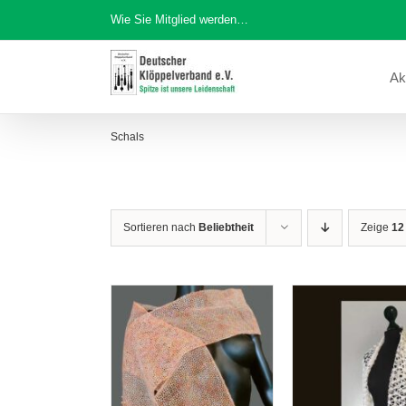
Zum
Wie Sie Mitglied werden…
Inhalt
springen
Ak
Schals
Sortieren nach
Beliebtheit
Zeige
12