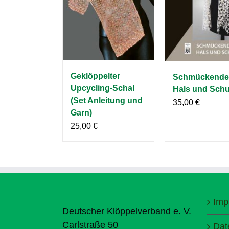
Geklöppelter
Schmückende
Upcycling-Schal
Hals und Schu
(Set Anleitung und
35,00
€
Garn)
25,00
€
Imp
Deutscher Klöppelverband e. V.
Carlstraße 50
Dat