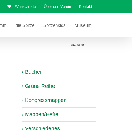
Wunschliste
Über den Verein
Kontakt
amm
die Spitze
Spitzenkids
Museum
Sie befinden sich hier:
Startseite
Schals
Bücher
Grüne Reihe
Kongressmappen
Mappen/Hefte
Verschiedenes