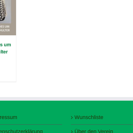
s um
lter
ressum
Wunschliste
enschutzerklärung
Über den Verein