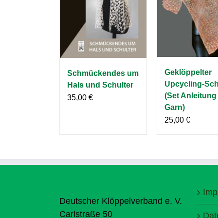
Geklöppelter
Schmückendes um
Upcycling-Sch
Hals und Schulter
(Set Anleitung
35,00
€
Garn)
25,00
€
Imp
Deutscher Klöppelverband e. V.
Carlstraße 50
Dat