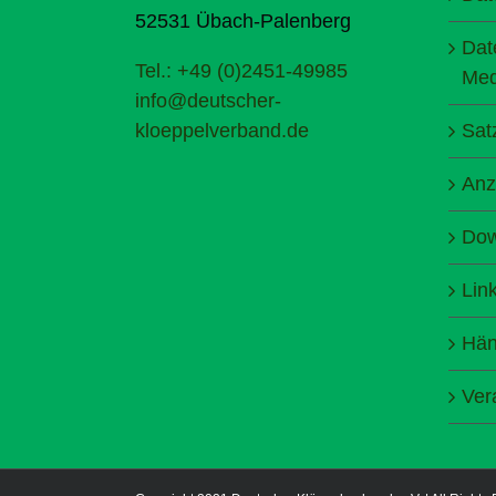
52531 Übach-Palenberg
Dat
Tel.: +49 (0)2451-49985
Med
info@deutscher-
kloeppelverband.de
Sat
Anz
Dow
Lin
Hän
Ver