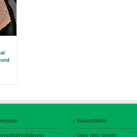
al
 und
ressum
Wunschliste
enschutzerklärung
Über den Verein