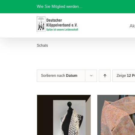
Zum
Wie Sie Mitglied werden…
Inhalt
springen
Ak
Schals
Sortieren nach
Datum
Zeige
12 P