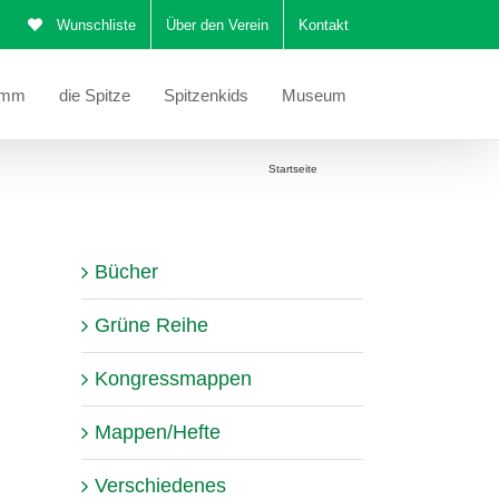
Wunschliste
Über den Verein
Kontakt
amm
die Spitze
Spitzenkids
Museum
Sie befinden sich hier:
Startseite
Schals
Bücher
Grüne Reihe
Kongressmappen
Mappen/Hefte
Verschiedenes