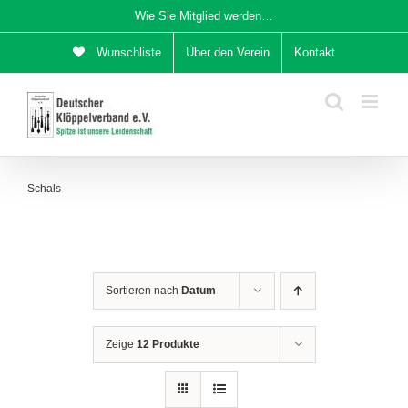
Zum
Wie Sie Mitglied werden…
Inhalt
Wunschliste
Über den Verein
Kontakt
springen
Schals
Sortieren nach
Datum
Zeige
12 Produkte