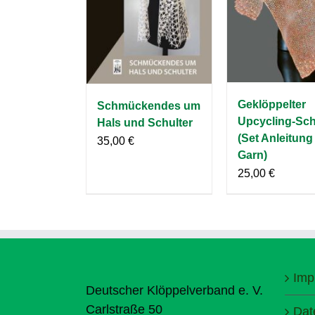
Geklöppelter
Schmückendes um
Upcycling-Sch
Hals und Schulter
(Set Anleitung
35,00
€
Garn)
25,00
€
Imp
Deutscher Klöppelverband e. V.
Carlstraße 50
Dat