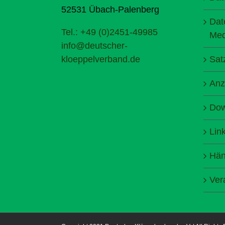
52531 Übach-Palenberg
Dat
Tel.: +49 (0)2451-49985
Med
info@deutscher-
kloeppelverband.de
Sat
Anz
Dow
Lin
Hän
Ver