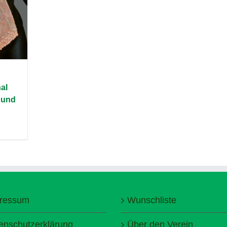
al
 und
ressum
Wunschliste
enschutzerklärung
Über den Verein