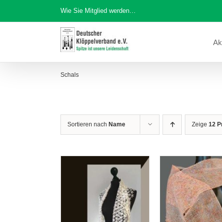
Zum
Wie Sie Mitglied werden…
Inhalt
springen
Ak
Schals
Sortieren nach
Name
Zeige
12 P