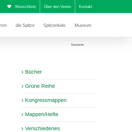
Wunschliste
Über den Verein
Kontakt
amm
die Spitze
Spitzenkids
Museum
Sie befinden sich hier:
Startseite
Schals
Bücher
Grüne Reihe
Kongressmappen
Mappen/Hefte
Verschiedenes