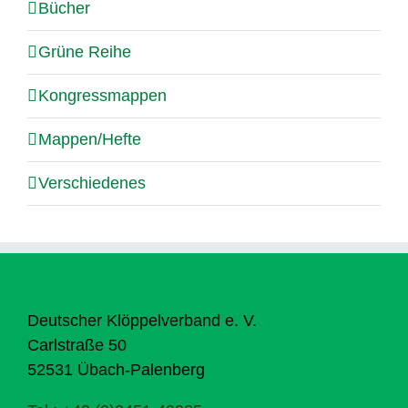
Bücher
Grüne Reihe
Kongressmappen
Mappen/Hefte
Verschiedenes
Deutscher Klöppelverband e. V.
Carlstraße 50
52531 Übach-Palenberg