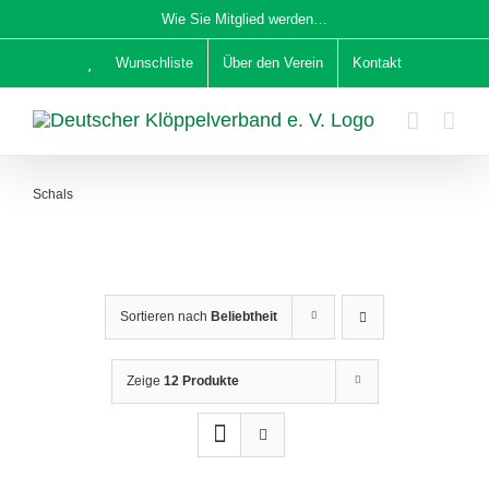
Zum
Wie Sie Mitglied werden…
Inhalt
Wunschliste
Über den Verein
Kontakt
springen
Schals
Sortieren nach
Beliebtheit
Zeige
12 Produkte