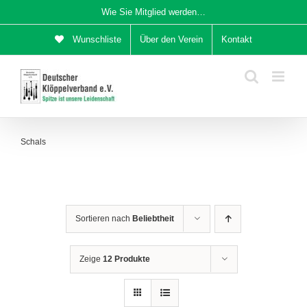
Zum
Wie Sie Mitglied werden…
Inhalt
Wunschliste
Über den Verein
Kontakt
springen
Schals
Sortieren nach
Beliebtheit
Zeige
12 Produkte