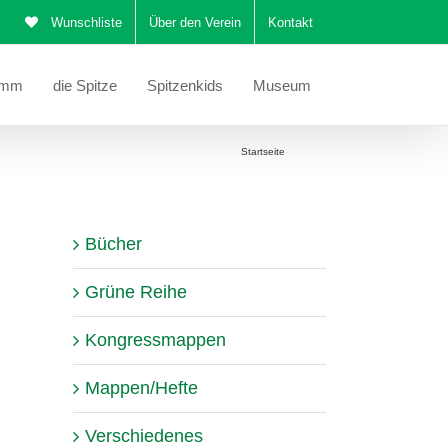
Wunschliste
Über den Verein
Kontakt
amm
die Spitze
Spitzenkids
Museum
Sie befinden sich hier:
Startseite
Schals
Bücher
Grüne Reihe
Kongressmappen
Mappen/Hefte
Verschiedenes