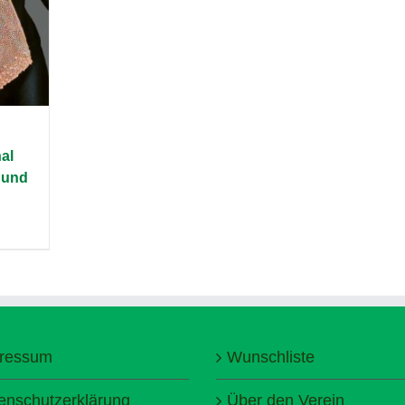
al
 und
ressum
Wunschliste
enschutzerklärung
Über den Verein