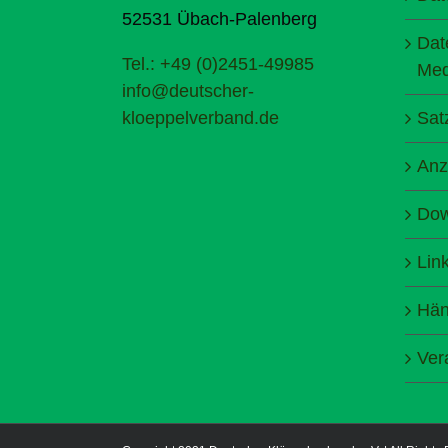
52531 Übach-Palenberg
Dat
Tel.: +49 (0)2451-49985
Med
info@deutscher-
kloeppelverband.de
Sat
Anz
Dow
Lin
Hän
Ver