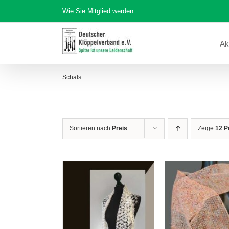
Zum
Wie Sie Mitglied werden…
Inhalt
springen
Ak
Schals
Sortieren nach
Preis
Zeige
12 P