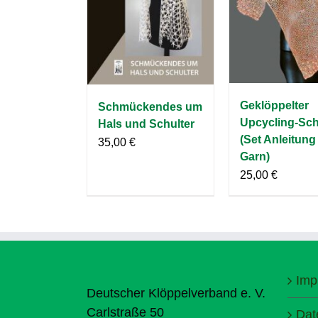
Geklöppelter
Schmückendes um
Upcycling-Sch
Hals und Schulter
(Set Anleitung
35,00
€
Garn)
25,00
€
Imp
Deutscher Klöppelverband e. V.
Carlstraße 50
Dat