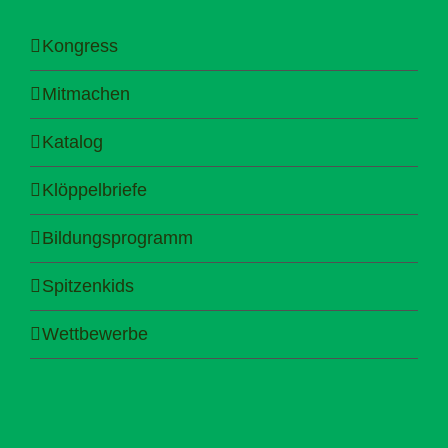
Kongress
Mitmachen
Katalog
Klöppelbriefe
Bildungsprogramm
Spitzenkids
Wettbewerbe