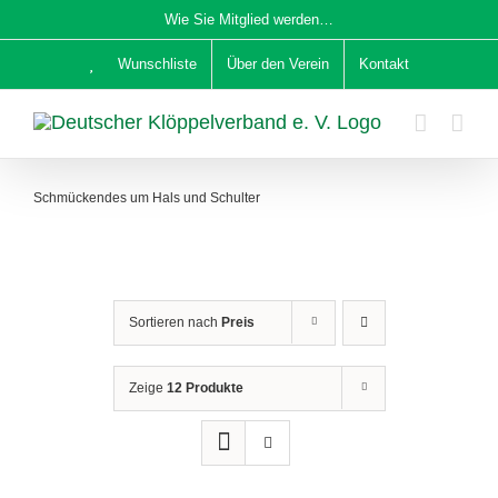
Zum
Wie Sie Mitglied werden…
Inhalt
Wunschliste
Über den Verein
Kontakt
springen
Schmückendes um Hals und Schulter
Sortieren nach
Preis
Zeige
12 Produkte