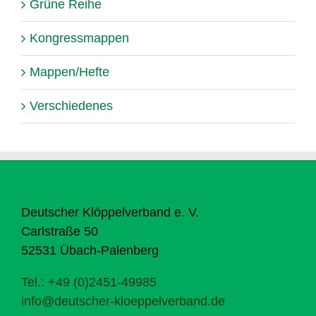
Grüne Reihe
Kongressmappen
Mappen/Hefte
Verschiedenes
Deutscher Klöppelverband e. V.
Carlstraße 50
52531 Übach-Palenberg
Tel.: +49 (0)2451-49985
info@deutscher-kloeppelverband.de