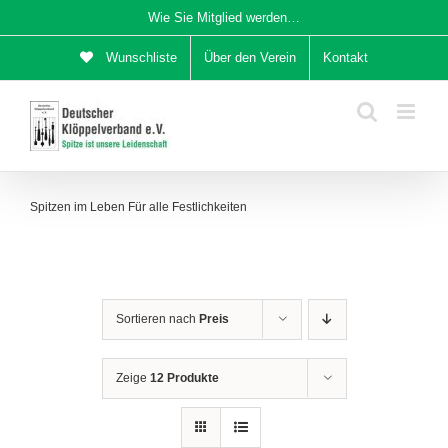
Zum
Wie Sie Mitglied werden…
Inhalt
Wunschliste
Über den Verein
Kontakt
springen
Spitzen im Leben Für alle Festlichkeiten
Sortieren nach
Preis
Zeige
12 Produkte