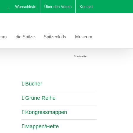
Wunschliste
Über den Verein
Kontakt
amm
die Spitze
Spitzenkids
Museum
Sie befinden sich hier:
Startseite
Stola
Bücher
Grüne Reihe
Kongressmappen
Mappen/Hefte