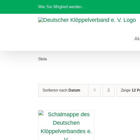
Zum
Wie Sie Mitglied werden…
Inhalt
springen
Ak
Stola
Sortieren nach
Datum
Zeige
12 P