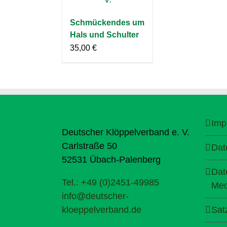
Schmückendes um
Hals und Schulter
35,00
€
Imp
Deutscher Klöppelverband e. V.
Carlstraße 50
Dat
52531 Übach-Palenberg
Dat
Tel.: +49 (0)2451-49985
Med
info@deutscher-
kloeppelverband.de
Sat