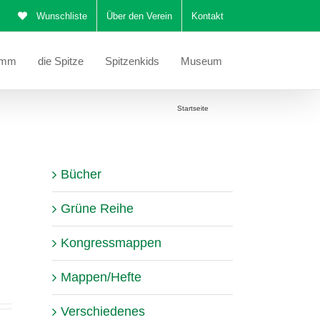
Wunschliste
Über den Verein
Kontakt
amm
die Spitze
Spitzenkids
Museum
Sie befinden sich hier:
Startseite
Stola
Bücher
Grüne Reihe
Kongressmappen
Mappen/Hefte
Verschiedenes