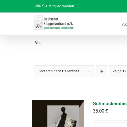
Zum
Wie Sie Mitglied werden…
Inhalt
springen
Ak
Stola
Sortieren nach
Beliebtheit
Zeige
12
Schmückendes 
35,00
€