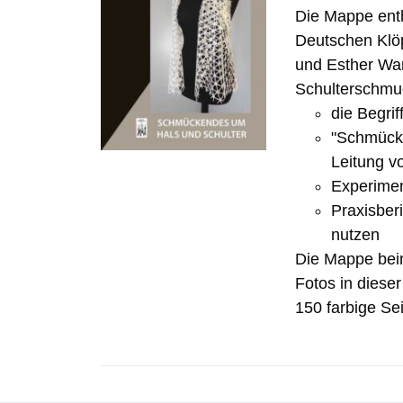
Die Mappe ent
Deutschen Klöp
und Esther Wa
Schulterschmuc
die Begrif
"Schmücke
Leitung v
Experimen
Praxisber
nutzen
Die Mappe bein
Fotos in diese
150 farbige Sei