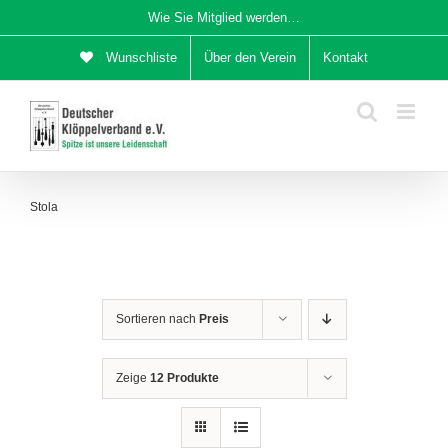
Zum
Wie Sie Mitglied werden…
Inhalt
Wunschliste
Über den Verein
Kontakt
springen
Stola
Sortieren nach
Preis
Zeige
12 Produkte