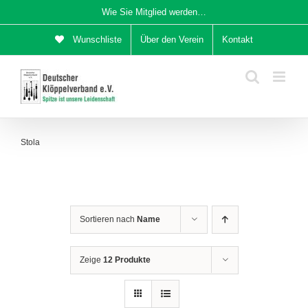
Zum
Wie Sie Mitglied werden…
Inhalt
Wunschliste
Über den Verein
Kontakt
springen
Stola
Sortieren nach
Name
Zeige
12 Produkte