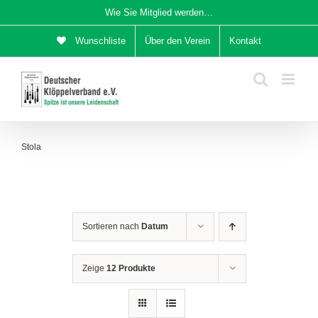
Zum
Wie Sie Mitglied werden…
Inhalt
Wunschliste
Über den Verein
Kontakt
springen
Stola
Sortieren nach
Datum
Zeige
12 Produkte