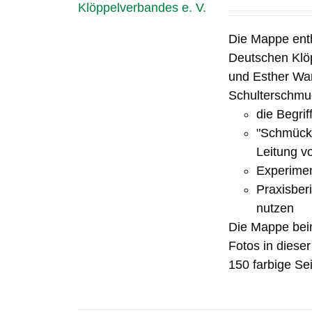
Die Mappe ent
Deutschen Klöp
und Esther Wa
Schulterschmuc
die Begrif
"Schmücke
Leitung v
Experimen
Praxisber
nutzen
Die Mappe bein
Fotos in diese
150 farbige Sei