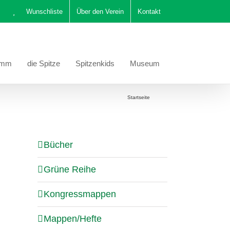
Wunschliste
Über den Verein
Kontakt
amm
die Spitze
Spitzenkids
Museum
Sie befinden sich hier:
Startseite
Stola
Bücher
Grüne Reihe
Kongressmappen
Mappen/Hefte