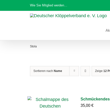
Zum
Wie Sie Mitglied werden…
Inhalt
springen
Ak
Stola
Sortieren nach
Name
Zeige
12 P
Schmückendes 
35,00
€