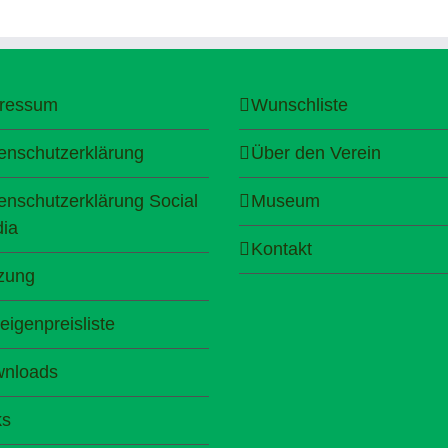
ressum
Wunschliste
enschutzerklärung
Über den Verein
enschutzerklärung Social
Museum
ia
Kontakt
zung
eigenpreisliste
nloads
ks