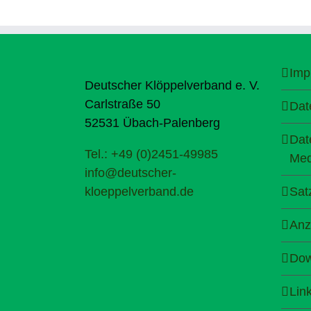
Imp
Deutscher Klöppelverband e. V.
Carlstraße 50
Dat
52531 Übach-Palenberg
Dat
Tel.: +49 (0)2451-49985
Med
info@deutscher-
kloeppelverband.de
Sat
Anz
Dow
Lin