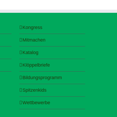
Kongress
Mitmachen
Katalog
Klöppelbriefe
Bildungsprogramm
Spitzenkids
Wettbewerbe