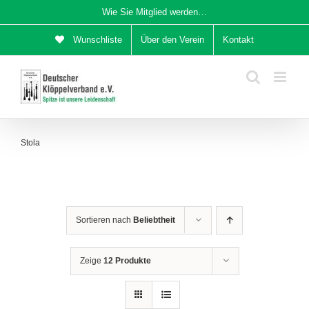
Zum
Wie Sie Mitglied werden…
Inhalt
Wunschliste
Über den Verein
Kontakt
springen
Stola
Sortieren nach
Beliebtheit
Zeige
12 Produkte