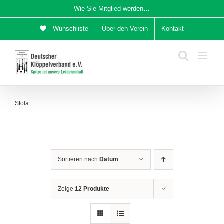
Zum
Wie Sie Mitglied werden…
Inhalt
Wunschliste
Über den Verein
Kontakt
springen
Stola
Sortieren nach
Datum
Zeige
12 Produkte